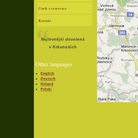
Ceník a rezervace
Kontakt
Nejlevnější dovolená
v Krkonoších
Other languages
English
Deutsch
Holand
Polski