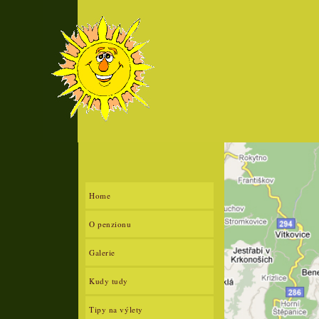
Home
O penzionu
Galerie
Kudy tudy
Tipy na výlety